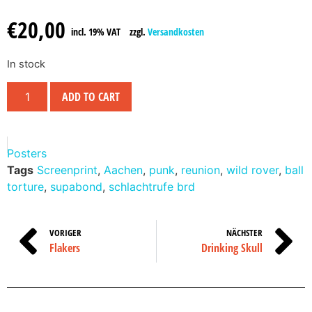
€
20,00
incl. 19% VAT
zzgl.
Versandkosten
In stock
ADD TO CART
Posters
Tags
Screenprint
,
Aachen
,
punk
,
reunion
,
wild rover
,
ball
torture
,
supabond
,
schlachtrufe brd
VORIGER
NÄCHSTER
Flakers
Drinking Skull