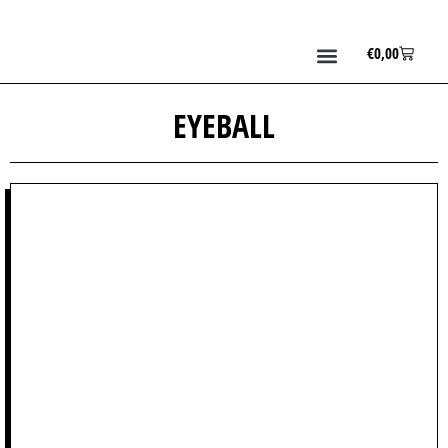
€
0,00
EYEBALL